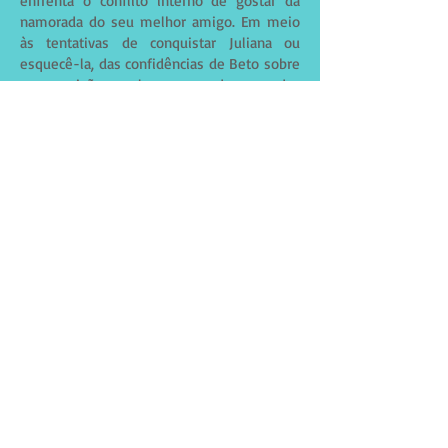
enfrenta o conflito interno de gostar da
namorada do seu melhor amigo. Em meio
às tentativas de conquistar Juliana ou
esquecê-la, das confidências de Beto sobre
sua paixão pela namorada e das
recriminações de Caveira sobre seus
sentimentos, Cadu vai levando a vida e
fugindo de Alice, irmã de Beto, que não
esconde seu amor pelo rapaz.
Mas após o aniversário de Juliana, um
inusitado e inesperado fato o faz ficar ainda
mais longe de seu amor. Talvez esta seja a
chance de esquecer Juliana. Resta saber se
vai conseguir e até que ponto seu amor por
ela é verdadeiro ou apenas uma tentação
do proibido.
Leia o primeiro capítulo do livro clicando
aqui