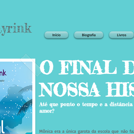
yrink
Início
Biografia
Livros
O FINAL 
NOSSA HI
Até que ponto o tempo e a distânci
amor?
Mônica era a única garota da escola que não fa