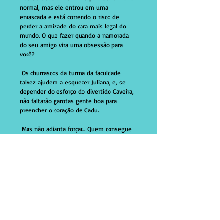
normal, mas ele entrou em uma 
enrascada e está correndo o risco de 
perder a amizade do cara mais legal do 
mundo. O que fazer quando a namorada 
do seu amigo vira uma obsessão para 
você?
 Os churrascos da turma da faculdade 
talvez ajudem a esquecer Juliana, e, se 
depender do esforço do divertido Caveira, 
não faltarão garotas gente boa para 
preencher o coração de Cadu.
 Mas não adianta forçar... Quem consegue 
mandar no coração? Alice, a irmã de Beto, 
é só mais uma das dores de cabeça que 
Cadu tem que enfrentar. A vida inventa 
cada cilada! 
Frete grátis
Produto com frete grátis para todo o 