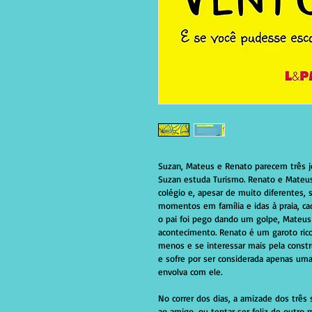
Suzan, Mateus e Renato parecem três j
Suzan estuda Turismo. Renato e Mateus,
colégio e, apesar de muito diferentes, s
momentos em família e idas à praia, c
o pai foi pego dando um golpe, Mateus
acontecimento. Renato é um garoto rico 
menos e se interessar mais pela constr
e sofre por ser considerada apenas um
envolva com ele. 
No correr dos dias, a amizade dos três 
ao amigo, ou tentar ser feliz de outro