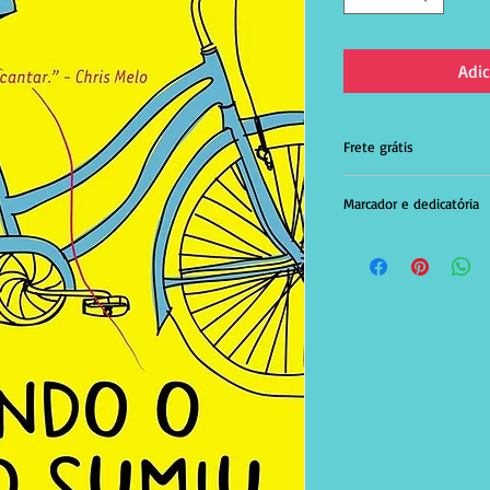
Adic
Frete grátis
Produto com frete grá
Marcador e dedicatória
Acompanha marcador e