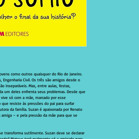
ovens como outros quaisquer do Rio de Janeiro. 
 Engenharia Civil. Os três são amigos desde o 
ão inseparáveis. Mas, entre aulas, festas, 
ada um deles enfrenta seus problemas. Desde que 
 vive só com a mãe, marcado por esse 
que resiste às pressões do pai para surfar 
utora da família. Suzan é apaixonada por Renato 
a amiga – e pela pressão da mãe para que se 
se transforma sutilmente. Suzan deve se declarar 
 modo? Mateus terá realmente só a amizade para 