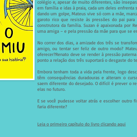
colégio e, apesar de muito diferentes, são insepar
em família e idas à praia, cada um deles enfrenta
dando um golpe, Mateus vive só com a mãe, marc
garoto rico que resiste às pressões do pai para
construtora da família. Suzan é apaixonada por R
uma amiga – e pela pressão da mãe para que se en
No correr dos dias, a amizade dos três se transfo
amigo, ou tentar ser feliz de outro modo? Mate
oferecer?Renato deve se render à pressão paterna 
ponto a relação dos três suportará o desgaste do 
Embora tenham toda a vida pela frente, logo desc
têm consequências duradouras e alteram o curso
saem diferente do desejado. O difícil é prever o 
elas no futuro.
E se você pudesse voltar atrás e escolher outro fi
faria diferente?
Leia o primeiro capítulo do livro clicando aqui